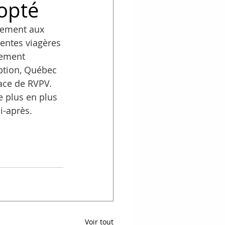
opté
sement aux 
rentes viagères 
lement 
option, Québec 
ace de RVPV. 
 plus en plus 
i-après.
Voir tout