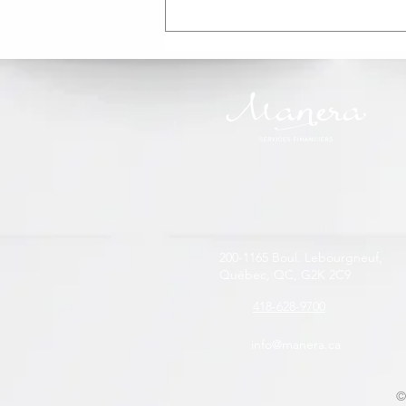
Assurance maladies graves
et invalidité: et si vos
primes pouvaient vous
revenir?
200-1165 Boul. Lebourgneuf,
Québec, QC, G2K 2C9
418-628-9700
info@manera.ca
©