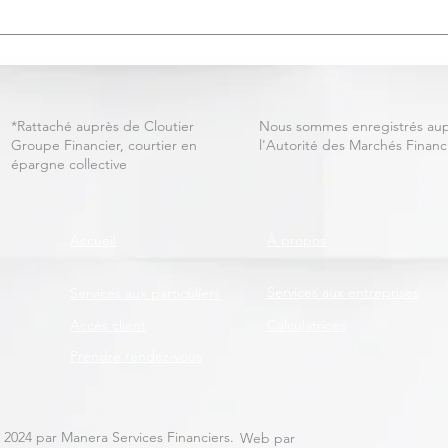
L'assurance vie permanente:
L'as
profitez de votre retraite
cert
tout en protégeant votre
sont
héritage
par 
*Rattaché auprès de Cloutier
Nous sommes enregistrés au
Groupe Financier, courtier en
l'Autorité des Marchés Financi
épargne collective
Accueil
À propos
Services aux entreprises
Services aux particuliers
Accès client
Calculatrices
Prendre rendez-vous
 2024 par Manera Services Financiers.
Web par