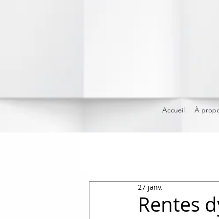
Accueil
À prop
27 janv.
Rentes d