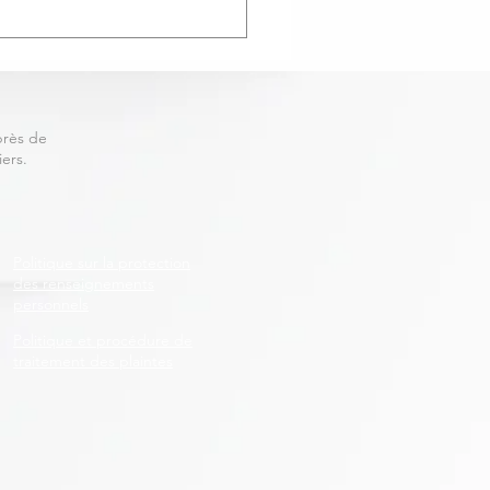
surabilité évolue:
ains troubles de santé
 maintenant couverts
l'assurance vie
près de
ers.
Politique sur la protection
des renseignements
personnels
Politique et procédure de
traitement des plaintes